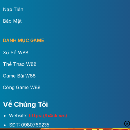
Nạp Tiền
Bảo Mật
DANH MỤC GAME
Xổ Số W88
Thể Thao W88
Game Bài W88
Cổng Game W88
Về Chúng Tôi
Website:
https://h4ck.ws/
SĐT: 0980769235