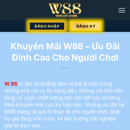
Chuyển
đến
nội
dung
ĐĂNG NHẬP
ĐĂNG KÝ
Khuyến Mãi W88 – Ưu Đãi
Đỉnh Cao Cho Người Chơi
W 88
từ lâu đã khẳng định vị thế là một trong
những nhà cái uy tín hàng đầu, không chỉ nhờ nền
tảng cá cược chất lượng mà còn bởi các chương
trình khuyến mãi cực kỳ hấp dẫn. Những ưu đãi tại
W88 mang lại giá trị thực tế cho người chơi, giúp
họ gia tăng vốn cược và tận hưởng trải nghiệm
giải trí trọn vẹn.