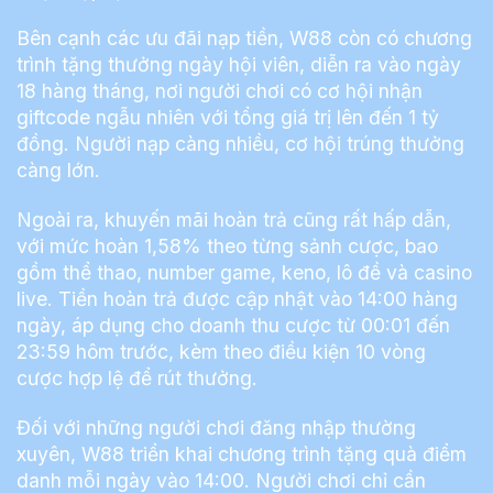
Bên cạnh các ưu đãi nạp tiền, W88 còn có chương
trình tặng thưởng ngày hội viên, diễn ra vào ngày
18 hàng tháng, nơi người chơi có cơ hội nhận
giftcode ngẫu nhiên với tổng giá trị lên đến 1 tỷ
đồng. Người nạp càng nhiều, cơ hội trúng thưởng
càng lớn.
Ngoài ra, khuyến mãi hoàn trả cũng rất hấp dẫn,
với mức hoàn 1,58% theo từng sảnh cược, bao
gồm thể thao, number game, keno, lô đề và casino
live. Tiền hoàn trả được cập nhật vào 14:00 hàng
ngày, áp dụng cho doanh thu cược từ 00:01 đến
23:59 hôm trước, kèm theo điều kiện 10 vòng
cược hợp lệ để rút thưởng.
Đối với những người chơi đăng nhập thường
xuyên, W88 triển khai chương trình tặng quà điểm
danh mỗi ngày vào 14:00. Người chơi chỉ cần