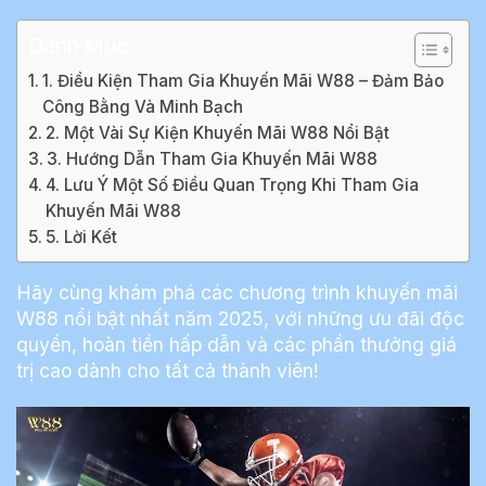
Danh Mục
1. Điều Kiện Tham Gia Khuyến Mãi W88 – Đảm Bảo
Công Bằng Và Minh Bạch
2. Một Vài Sự Kiện Khuyến Mãi W88 Nổi Bật
3. Hướng Dẫn Tham Gia Khuyến Mãi W88
4. Lưu Ý Một Số Điều Quan Trọng Khi Tham Gia
Khuyến Mãi W88
5. Lời Kết
Hãy cùng khám phá các chương trình khuyến mãi
W88 nổi bật nhất năm 2025, với những ưu đãi độc
quyền, hoàn tiền hấp dẫn và các phần thưởng giá
trị cao dành cho tất cả thành viên!