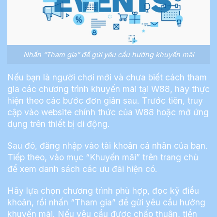
Nhấn “Tham gia” để gửi yêu cầu hưởng khuyến mãi
Nếu bạn là người chơi mới và chưa biết cách tham
gia các chương trình khuyến mãi tại W88, hãy thực
hiện theo các bước đơn giản sau. Trước tiên, truy
cập vào website chính thức của W88 hoặc mở ứng
dụng trên thiết bị di động.
Sau đó, đăng nhập vào tài khoản cá nhân của bạn.
Tiếp theo, vào mục “Khuyến mãi” trên trang chủ
để xem danh sách các ưu đãi hiện có.
Hãy lựa chọn chương trình phù hợp, đọc kỹ điều
khoản, rồi nhấn “Tham gia” để gửi yêu cầu hưởng
khuyến mãi. Nếu yêu cầu được chấp thuận, tiền