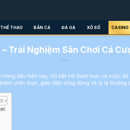
THỂ THAO
BẮN CÁ
ĐÁ GÀ
XỔ SỐ
CASINO
– Trải Nghiệm Sân Chơi Cá Cư
ín hàng đầu hiện nay, nổi bật với danh mục cá cược đ
ghiệm chân thực, giao diện sống động và tỷ lệ thưởng 
ược