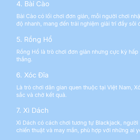
4. Bài Cào
Bài Cào có lối chơi đơn giản, mỗi người chơi nhậ
độ nhanh, mang đến trải nghiệm giải trí đầy sôi 
5. Rồng Hổ
Rồng Hổ là trò chơi đơn giản nhưng cực kỳ hấp d
thắng.
6. Xóc Đĩa
Là trò chơi dân gian quen thuộc tại Việt Nam, 
sắc và chờ kết quả.
7. Xì Dách
Xì Dách có cách chơi tương tự Blackjack, người 
chiến thuật và may mắn, phù hợp với những ai yê