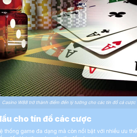
Casino W88 trở thành điểm đến lý tưởng cho các tín đồ cá cược
ầu cho tín đồ các cược
ệ thống game đa dạng mà còn nổi bật với nhiều ưu thế 