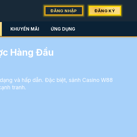
ĐĂNG NHẬP
ĐĂNG KÝ
KHUYẾN MÃI
ỨNG DỤNG
ợc Hàng Đầu
a dạng và hấp dẫn. Đặc biệt, sảnh Casino W88
cạnh tranh.