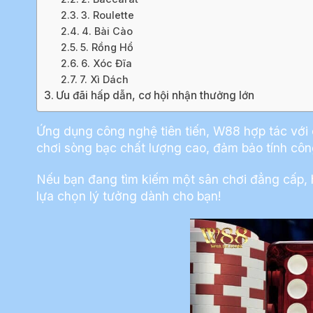
3. Roulette
4. Bài Cào
5. Rồng Hổ
6. Xóc Đĩa
7. Xì Dách
Ưu đãi hấp dẫn, cơ hội nhận thưởng lớn
Ứng dụng công nghệ tiên tiến, W88 hợp tác vớ
chơi sòng bạc chất lượng cao, đảm bảo tính cô
Nếu bạn đang tìm kiếm một sân chơi đẳng cấp,
lựa chọn lý tưởng dành cho bạn!