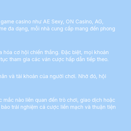
 game casino như AE Sexy, ON Casino, AG,
ame đa dạng, mỗi nhà cung cấp mang đến phong
 hóa cơ hội chiến thắng. Đặc biệt, mọi khoản
 tục tham gia các ván cược hấp dẫn tiếp theo.
ân và tài khoản của người chơi. Nhờ đó, hội
 mắc nào liên quan đến trò chơi, giao dịch hoặc
 bảo trải nghiệm cá cược liền mạch và thuận tiện