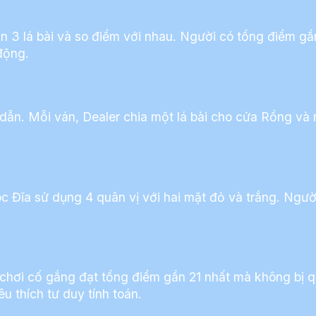
n 3 lá bài và so điểm với nhau. Người có tổng điểm gần
động.
ẫn. Mỗi ván, Dealer chia một lá bài cho cửa Rồng và m
Xóc Đĩa sử dụng 4 quân vị với hai mặt đỏ và trắng. Ng
chơi cố gắng đạt tổng điểm gần 21 nhất mà không bị qu
u thích tư duy tính toán.