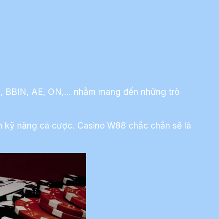
G, BBIN, AE, ON,… nhằm mang đến những trò
n kỹ năng cá cược. Casino W88 chắc chắn sẽ là