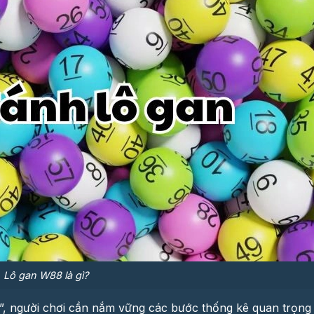
Lô gan W88 là gì?
?”, người chơi cần nắm vững các bước thống kê quan trọng