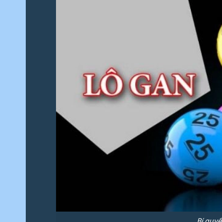
Bí quyế