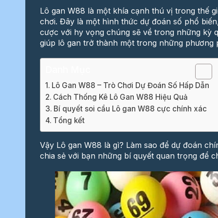
Lô gan W88 là một khía cạnh thú vị trong thế g
chơi. Đây là một hình thức dự đoán số phổ biến
cược với hy vọng chúng sẽ về trong những kỳ qu
giúp lô gan trở thành một trong những phương 
Danh Mục
Lô Gan W88 – Trò Chơi Dự Đoán Số Hấp Dẫn
Cách Thống Kê Lô Gan W88 Hiệu Quả
Bí quyết soi cầu Lô gan W88 cực chính xác
Tổng kết
Vậy Lô gan W88 là gì? Làm sao để dự đoán chín
chia sẻ với bạn những bí quyết quan trọng để 