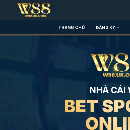
Chuyển
đến
nội
dung
TRANG CHỦ
ĐĂNG KÝ
NHÀ CÁI
BET SP
ONLI