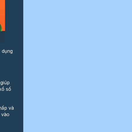
p dụng
 giúp
xổ số
thấp và
g vào