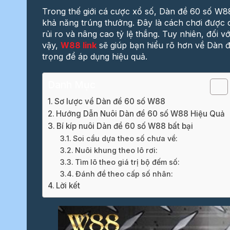
Trong thế giới cá cược xổ số, Dàn đề 60 số W8
khả năng trúng thưởng. Đây là cách chơi được 
rủi ro và nâng cao tỷ lệ thắng. Tuy nhiên, đối 
vậy,
W88 link
sẽ giúp bạn hiểu rõ hơn về Dàn 
trọng để áp dụng hiệu quả.
Danh Mục
Sơ lược về Dàn đề 60 số W88
Hướng Dẫn Nuôi Dàn đề 60 số W88 Hiệu Quả
Bí kíp nuôi Dàn đề 60 số W88 bất bại
Soi cầu dựa theo số chưa về:
Nuôi khung theo lô rơi:
Tìm lô theo giá trị bộ đếm số:
Đánh đề theo cấp số nhân:
Lời kết