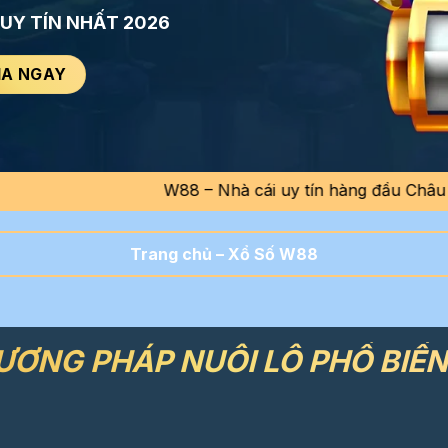
 UY TÍN NHẤT 2026
IA NGAY
W88 – Nhà cái uy tín hàng đầu Châu Á!
Cá c
Trang chủ
–
Xổ Số W88
ƯƠNG PHÁP NUÔI LÔ PHỔ BIẾN