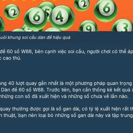
ôi khung soi cầu dàn đề hiệu quả
 đề 60 số W88, bên cạnh việc soi cầu, người chơi có thể á
 cao thủ.
ảng 40 lượt quay gần nhất là một phương pháp quan trọng
g Dàn đề 60 số W88. Trước tiên, bạn cần thống kê kết quả 
những con số đã xuất hiện và những số chưa về lần nào.
ay thường được gọi là số gan dài, có tỷ lệ xuất hiện rất 
iến thuật, bạn nên loại bỏ những số gan dài này và tập trun