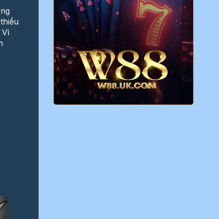
ăng
thiểu
 Vì
n