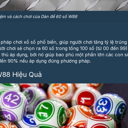
iệm và cách chơi của Dàn đề 60 số W88
háp chơi xổ số phổ biến, giúp người chơi tăng tỷ lệ trúng
ời chơi sẽ chọn ra 60 số trong tổng 100 số (từ 00 đến 99)
o thủ áp dụng, bởi nó giúp bao phủ một phần lớn các con s
ên đến 90% nếu áp dụng đúng phương pháp.
W88 Hiệu Quả