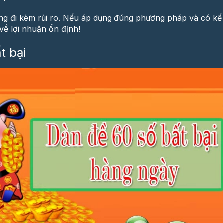
ng đi kèm rủi ro. Nếu áp dụng đúng phương pháp và có kế
 về lợi nhuận ổn định!
t bại