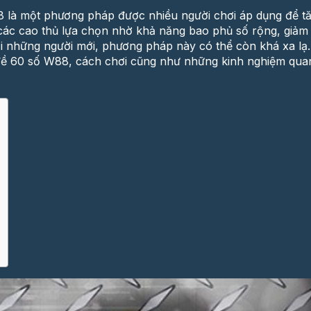
8 là một phương pháp được nhiều người chơi áp dụng để t
các cao thủ lựa chọn nhờ khả năng bao phủ số rộng, giảm 
với những người mới, phương pháp này có thể còn khá xa lạ.
đề 60 số W88, cách chơi cũng như những kinh nghiệm qua