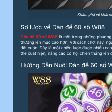
Khám phá về khái n
Sơ lược về Dàn đề 60 số W88
Dàn đề 60 số W88
là một trong những phương p
thưởng lên mức cao hơn. Với cách chơi này, ngư
đặt cược. Đây là một chiến lược được nhiều ca
thể xuất hiện, nâng cao cơ hội chiến thắng l
Hướng Dẫn Nuôi Dàn đề 60 số 