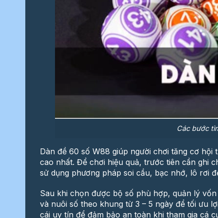
Các bước tì
Dàn đề 60 số W88 giúp người chơi tăng cơ hội 
cao nhất. Để chơi hiệu quả, trước tiên cần ghi 
sử dụng phương pháp soi cầu, bạc nhớ, lô rơi đ
Sau khi chọn được bộ số phù hợp, quản lý vốn 
và nuôi số theo khung từ 3 – 5 ngày để tối ưu lợ
cái uy tín để đảm bảo an toàn khi tham gia cá c