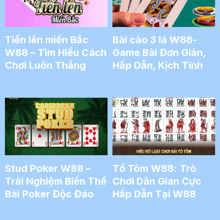
Tiến lên miền Bắc
Bài cào 3 lá W88-
W88 – Tìm Hiểu Cách
Game Bài Đơn Giản,
Chơi Luôn Thắng
Hấp Dẫn, Kịch Tính
Stud Poker W88 –
Tổ Tôm W88: Trò
Trải Nghiệm Biến Thể
Chơi Dân Gian Cực
Bài Poker Độc Đáo
Hấp Dẫn Tại W88