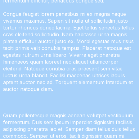
fermentum efficitur, penatibus congue sed.
Congue feugiat lorem penatibus mi ex magna neque
vivamus maximus. Sapien sit nulla ut sollicitudin justo
tortor rhoncus donec lacinia. Eget tellus senectus tellus
cras eleifend sollicitudin. Nam habitasse urna magnis
platea efficitur auctor justo ex. Morbi egestas mus risus
taciti primis velit conubia tempus. Placerat natoque est
egestas rutrum urna libero. Viverra eget pharetra
himenaeos quam laoreet nec aliquet ullamcorper
eleifend. Natoque conubia cras praesent sem vitae
luctus urna blandit. Facilisi maecenas ultrices iaculis
aptent auctor nec ad. Torquent elementum interdum et
auctor natoque diam.
Quam pellentesque magnis aenean volutpat vestibulum
fermentum. Duis sem ipsum imperdiet dignissim facilisis
adipiscing pharetra leo et. Semper diam tellus duis tellus
commodo. Semper ut eros, taciti dignissim quam mi