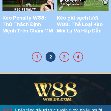
Kèo Penalty W88:
Kèo giữ sạch lưới
Thử Thách Định
W88: Thể Loại Kèo
Mệnh Trên Chấm 11M
Mới Lạ Và Hấp Dẫn
1
2
3
4
W88
là nền tảng giải trí trực tuyến được nhiều người