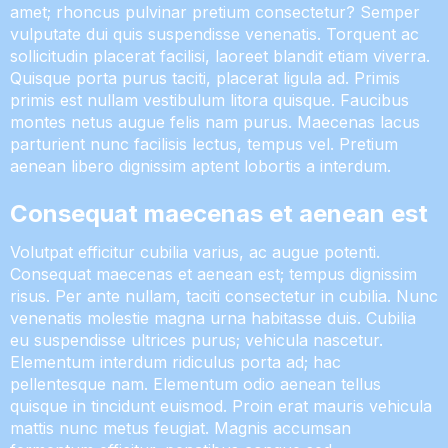
amet; rhoncus pulvinar pretium consectetur? Semper
vulputate dui quis suspendisse venenatis. Torquent ac
sollicitudin placerat facilisi, laoreet blandit etiam viverra.
Quisque porta purus taciti, placerat ligula ad. Primis
primis est nullam vestibulum litora quisque. Faucibus
montes netus augue felis nam purus. Maecenas lacus
parturient nunc facilisis lectus, tempus vel. Pretium
aenean libero dignissim aptent lobortis a interdum.
Consequat maecenas et aenean est
Volutpat efficitur cubilia varius, ac augue potenti.
Consequat maecenas et aenean est; tempus dignissim
risus. Per ante nullam, taciti consectetur in cubilia. Nunc
venenatis molestie magna urna habitasse duis. Cubilia
eu suspendisse ultrices purus; vehicula nascetur.
Elementum interdum ridiculus porta ad; hac
pellentesque nam. Elementum odio aenean tellus
quisque in tincidunt euismod. Proin erat mauris vehicula
mattis nunc metus feugiat. Magnis accumsan