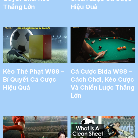
Thắng Lớn
Hiệu Quả
Kèo Thẻ Phạt W88 –
Cá Cược Bida W88 –
Bí Quyết Cá Cược
Cách Chơi, Kèo Cược
Hiệu Quả
Và Chiến Lược Thắng
Lớn