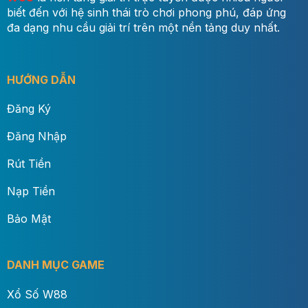
biết đến với hệ sinh thái trò chơi phong phú, đáp ứng
đa dạng nhu cầu giải trí trên một nền tảng duy nhất.
HƯỚNG DẪN
Đăng Ký
Đăng Nhập
Rút Tiền
Nạp Tiền
Bảo Mật
DANH MỤC GAME
Xổ Số W88