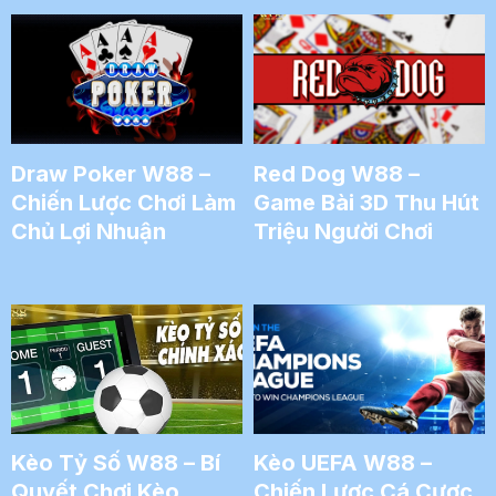
Draw Poker W88 –
Red Dog W88 –
Chiến Lược Chơi Làm
Game Bài 3D Thu Hút
Chủ Lợi Nhuận
Triệu Người Chơi
Kèo Tỷ Số W88 – Bí
Kèo UEFA W88 –
Quyết Chơi Kèo
Chiến Lược Cá Cược