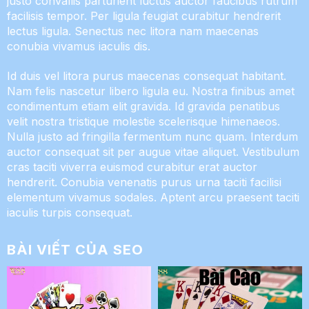
justo convallis parturient luctus auctor faucibus rutrum
facilisis tempor. Per ligula feugiat curabitur hendrerit
lectus ligula. Senectus nec litora nam maecenas
conubia vivamus iaculis dis.
Id duis vel litora purus maecenas consequat habitant.
Nam felis nascetur libero ligula eu. Nostra finibus amet
condimentum etiam elit gravida. Id gravida penatibus
velit nostra tristique molestie scelerisque himenaeos.
Nulla justo ad fringilla fermentum nunc quam. Interdum
auctor consequat sit per augue vitae aliquet. Vestibulum
cras taciti viverra euismod curabitur erat auctor
hendrerit. Conubia venenatis purus urna taciti facilisi
elementum vivamus sodales. Aptent arcu praesent taciti
iaculis turpis consequat.
BÀI VIẾT CỦA SEO